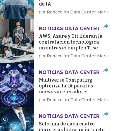
de IA
por
Redacción Data Center Market
NOTICIAS DATA CENTER
AWS, Azure y Git lideran la
contratación tecnológica
mientras el empleo TI se
recupera en EE.UU.
por
Redacción Data Center Market
NOTICIAS DATA CENTER
Multiverse Computing
optimiza la IA para los
nuevos aceleradores
Dragonfly de Qualcomm
por
Redacción Data Center Market
NOTICIAS DATA CENTER
Solo una de cada cuatro
empresas logra un impacto