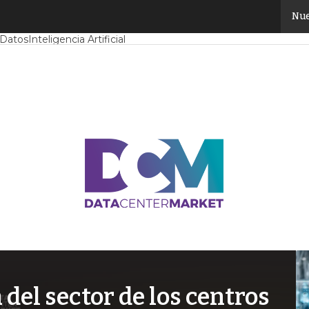
Nue
Mercado
Proyectos
Sostenibilidad
Tendencias TI
Datacenter infrast
 Datos
Inteligencia Artificial
el sector de los centros