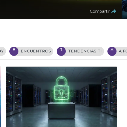
Compartir
E
T
A
AY
ENCUENTROS
TENDENCIAS TI
A 