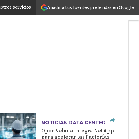
stros servicios
Añadir a tus fuentes preferidas en Google
ructure
NOTICIAS DATA CENTER
OpenNebula integra NetApp
para acelerar las Factorías