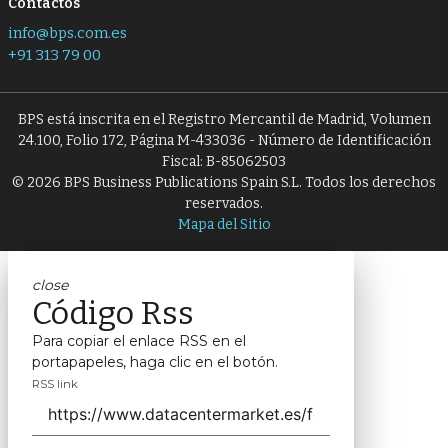
Contactos
info@bps.com.es
+91 313 79 00
BPS está inscrita en el Registro Mercantil de Madrid, Volumen
24.100, Folio 172, Página M-433036 - Número de Identificación
Fiscal: B-85062503
© 2026 BPS Business Publications Spain S.L. Todos los derechos
reservados.
Mapa del Sitio
close
Código Rss
Para copiar el enlace RSS en el
portapapeles, haga clic en el botón.
RSS link