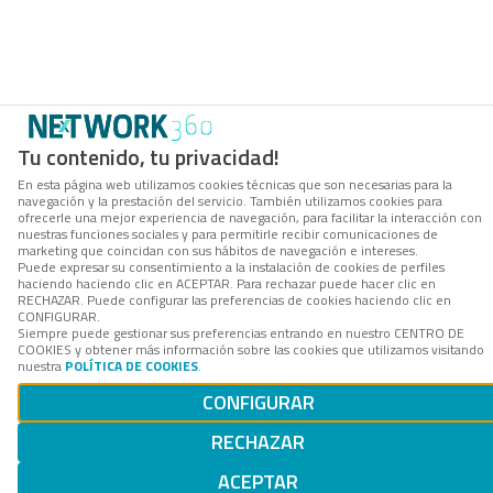
Tu contenido, tu privacidad!
En esta página web utilizamos cookies técnicas que son necesarias para la
navegación y la prestación del servicio. También utilizamos cookies para
ofrecerle una mejor experiencia de navegación, para facilitar la interacción con
nuestras funciones sociales y para permitirle recibir comunicaciones de
marketing que coincidan con sus hábitos de navegación e intereses.
Puede expresar su consentimiento a la instalación de cookies de perfiles
haciendo haciendo clic en ACEPTAR. Para rechazar puede hacer clic en
RECHAZAR. Puede configurar las preferencias de cookies haciendo clic en
CONFIGURAR.
Siempre puede gestionar sus preferencias entrando en nuestro CENTRO DE
COOKIES y obtener más información sobre las cookies que utilizamos visitando
nuestra
POLÍTICA DE COOKIES
.
CONFIGURAR
RECHAZAR
ACEPTAR