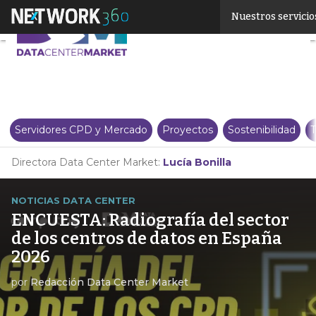
Linkedin
Nuestros servicio
Twitter
Servidores CPD y Mercado
Proyectos
Sostenibilidad
T
Directora Data Center Market:
Lucía Bonilla
NOTICIAS DATA CENTER
ENCUESTA: Radiografía del sector
de los centros de datos en España
2026
por
Redacción Data Center Market