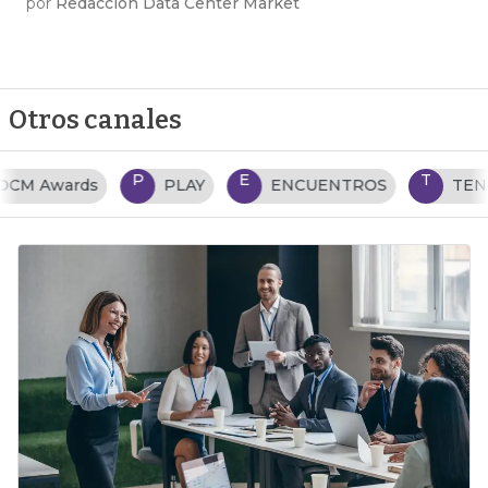
por
Redacción Data Center Market
Otros canales
P
E
T
PLAY
ENCUENTROS
TENDENCIAS TI