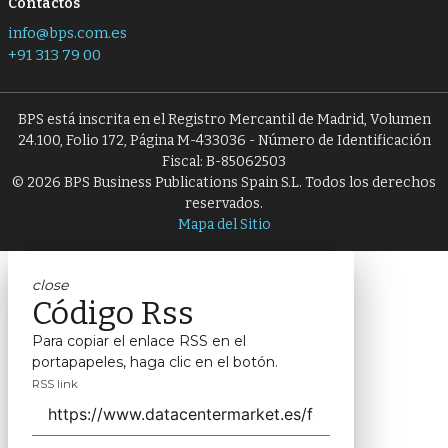
Contactos
info@bps.com.es
+91 313 79 00
BPS está inscrita en el Registro Mercantil de Madrid, Volumen
24.100, Folio 172, Página M-433036 - Número de Identificación
Fiscal: B-85062503
© 2026 BPS Business Publications Spain S.L. Todos los derechos
reservados.
Mapa del Sitio
close
Código Rss
Para copiar el enlace RSS en el
portapapeles, haga clic en el botón.
RSS link