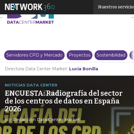
Linkedin
Nuestros servicio
Twitter
Servidores CPD y Mercado
Proyectos
Sostenibilidad
T
Directora Data Center Market:
Lucía Bonilla
NOTICIAS DATA CENTER
ENCUESTA: Radiografía del sector
de los centros de datos en España
2026
por
Redacción Data Center Market