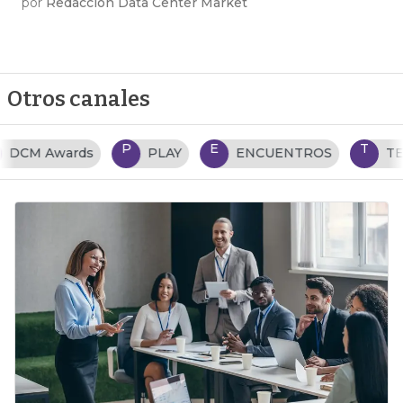
por
Redacción Data Center Market
Otros canales
P
E
T
PLAY
ENCUENTROS
TENDENCIAS TI