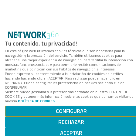
Tu contenido, tu privacidad!
En esta página web utilizamos cookies técnicas que son necesarias para la
navegación y la prestación del servicio. También utilizamos cookies para
ofrecerle una mejor experiencia de navegación, para facilitar la interacción con
nuestras funciones sociales y para permitirle recibir comunicaciones de
marketing que coincidan con sus hábitos de navegación e intereses.
Puede expresar su consentimiento a la instalación de cookies de perfiles
haciendo haciendo clic en ACEPTAR. Para rechazar puede hacer clic en
RECHAZAR. Puede configurar las preferencias de cookies haciendo clic en
CONFIGURAR.
Siempre puede gestionar sus preferencias entrando en nuestro CENTRO DE
COOKIES y obtener más información sobre las cookies que utilizamos visitando
nuestra
POLÍTICA DE COOKIES
.
CONFIGURAR
RECHAZAR
ACEPTAR