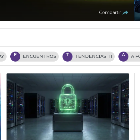
Compartir
E
T
A
AY
ENCUENTROS
TENDENCIAS TI
A 