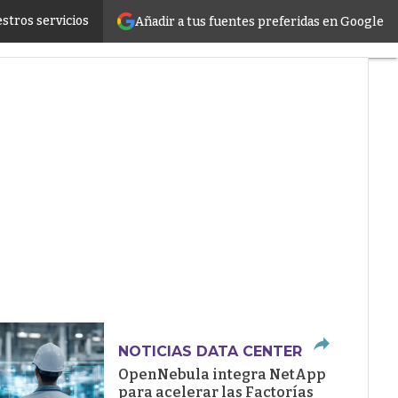
stros servicios
Añadir a tus fuentes preferidas en Google
ructure
NOTICIAS DATA CENTER
OpenNebula integra NetApp
para acelerar las Factorías