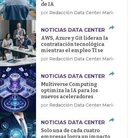
de IA
por
Redacción Data Center Market
NOTICIAS DATA CENTER
AWS, Azure y Git lideran la
contratación tecnológica
mientras el empleo TI se
recupera en EE.UU.
por
Redacción Data Center Market
NOTICIAS DATA CENTER
Multiverse Computing
optimiza la IA para los
nuevos aceleradores
Dragonfly de Qualcomm
por
Redacción Data Center Market
NOTICIAS DATA CENTER
Solo una de cada cuatro
empresas logra un impacto