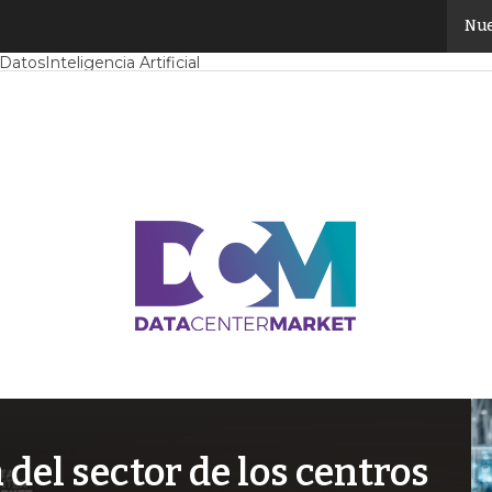
Nue
Mercado
Proyectos
Sostenibilidad
Tendencias TI
Datacenter infrast
 Datos
Inteligencia Artificial
el sector de los centros