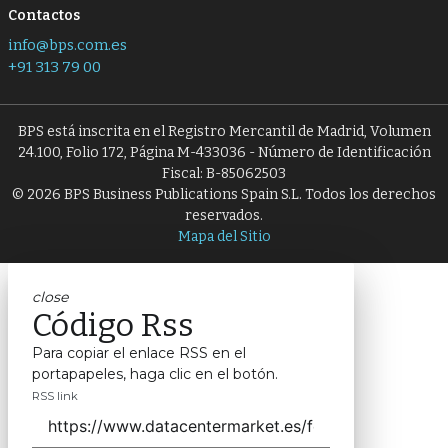
Contactos
info@bps.com.es
+91 313 79 00
BPS está inscrita en el Registro Mercantil de Madrid, Volumen
24.100, Folio 172, Página M-433036 - Número de Identificación
Fiscal: B-85062503
© 2026 BPS Business Publications Spain S.L. Todos los derechos
reservados.
Mapa del Sitio
close
Código Rss
Para copiar el enlace RSS en el
portapapeles, haga clic en el botón.
RSS link