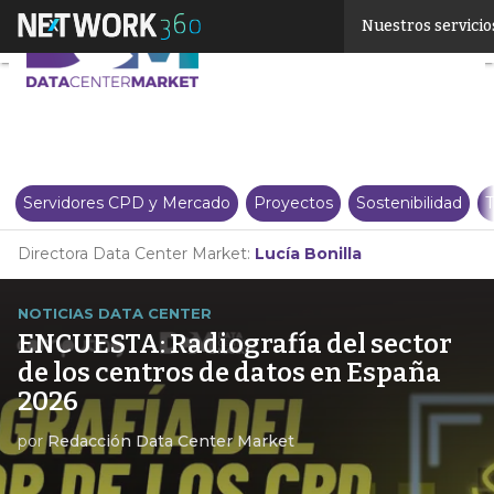
Linkedin
Nuestros servicio
Twitter
Servidores CPD y Mercado
Proyectos
Sostenibilidad
T
Directora Data Center Market:
Lucía Bonilla
NOTICIAS DATA CENTER
ENCUESTA: Radiografía del sector
de los centros de datos en España
2026
por
Redacción Data Center Market