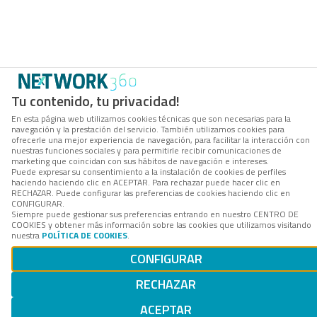
Tu contenido, tu privacidad!
En esta página web utilizamos cookies técnicas que son necesarias para la
navegación y la prestación del servicio. También utilizamos cookies para
ofrecerle una mejor experiencia de navegación, para facilitar la interacción con
nuestras funciones sociales y para permitirle recibir comunicaciones de
marketing que coincidan con sus hábitos de navegación e intereses.
Puede expresar su consentimiento a la instalación de cookies de perfiles
haciendo haciendo clic en ACEPTAR. Para rechazar puede hacer clic en
RECHAZAR. Puede configurar las preferencias de cookies haciendo clic en
CONFIGURAR.
Siempre puede gestionar sus preferencias entrando en nuestro CENTRO DE
COOKIES y obtener más información sobre las cookies que utilizamos visitando
nuestra
POLÍTICA DE COOKIES
.
CONFIGURAR
RECHAZAR
ACEPTAR