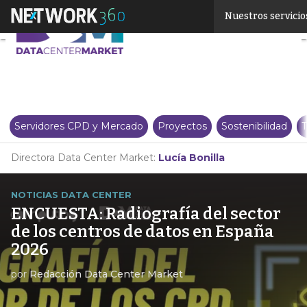
Linkedin
Nuestros servicio
Twitter
Servidores CPD y Mercado
Proyectos
Sostenibilidad
T
Directora Data Center Market:
Lucía Bonilla
NOTICIAS DATA CENTER
ENCUESTA: Radiografía del sector
de los centros de datos en España
2026
por
Redacción Data Center Market