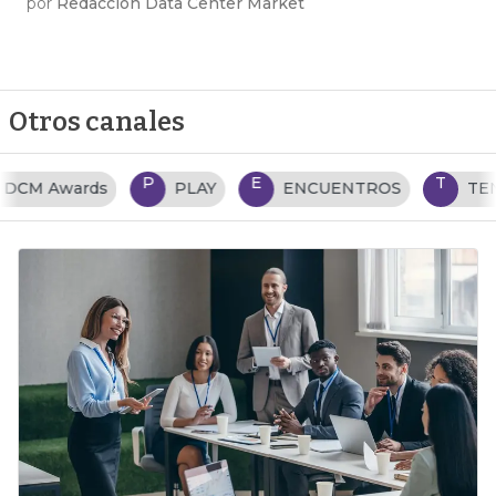
por
Redacción Data Center Market
Otros canales
P
E
T
PLAY
ENCUENTROS
TENDENCIAS TI