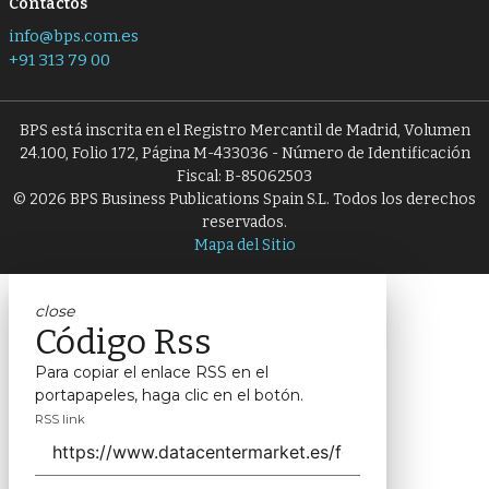
Contactos
info@bps.com.es
+91 313 79 00
BPS está inscrita en el Registro Mercantil de Madrid, Volumen
24.100, Folio 172, Página M-433036 - Número de Identificación
Fiscal: B-85062503
© 2026 BPS Business Publications Spain S.L. Todos los derechos
reservados.
Mapa del Sitio
close
Código Rss
Para copiar el enlace RSS en el
portapapeles, haga clic en el botón.
RSS link