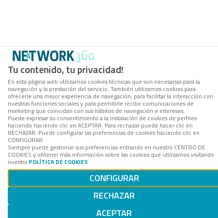
Tu contenido, tu privacidad!
En esta página web utilizamos cookies técnicas que son necesarias para la
navegación y la prestación del servicio. También utilizamos cookies para
ofrecerle una mejor experiencia de navegación, para facilitar la interacción con
nuestras funciones sociales y para permitirle recibir comunicaciones de
marketing que coincidan con sus hábitos de navegación e intereses.
Puede expresar su consentimiento a la instalación de cookies de perfiles
haciendo haciendo clic en ACEPTAR. Para rechazar puede hacer clic en
RECHAZAR. Puede configurar las preferencias de cookies haciendo clic en
CONFIGURAR.
Siempre puede gestionar sus preferencias entrando en nuestro CENTRO DE
COOKIES y obtener más información sobre las cookies que utilizamos visitando
nuestra
POLÍTICA DE COOKIES
.
CONFIGURAR
RECHAZAR
ACEPTAR