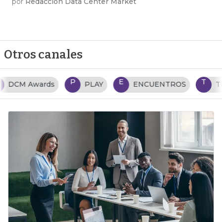
por
Redacción Data Center Market
Otros canales
P
E
T
PLAY
ENCUENTROS
TENDENCIAS TI