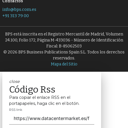
Contactos
info@bps.com.es
+91 313 79 00
BPS está inscrita en el Registro Mercantil de Madrid, Volumen
24.100, Folio 172, Página M-433036 - Número de Identificación
Fiscal: B-85062503
© 2026 BPS Business Publications Spain S.L. Todos los derechos
reservados.
Mapa del Sitio
close
Código Rss
Para copiar el enlace RSS en el
portapapeles, haga clic en el botón.
RSS link