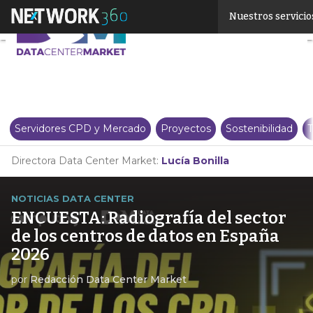
Linkedin
Nuestros servicio
Twitter
Servidores CPD y Mercado
Proyectos
Sostenibilidad
T
Directora Data Center Market:
Lucía Bonilla
NOTICIAS DATA CENTER
ENCUESTA: Radiografía del sector
de los centros de datos en España
2026
por
Redacción Data Center Market