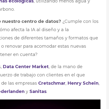
más ecológicas
, utilizando menos agua y
arbono.
e nuestro centro de datos?
¿Cumple con los
mo afecta la IA al diseño y a la
ciones de diferentes tamaños y formatos que
r o renovar para acomodar estas nuevas
tener en cuenta?
s,
Data Center Market
, de la mano de
uerzo de trabajo con clientes en el que
s de las empresas
Cretschmar
,
Henry Schein
,
ederlanden
y
Sanitas
.