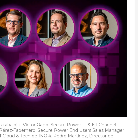
 a abajo) 1. Víctor Gago, Secure Power IT & ET Channel
l Pérez-Tabernero, Secure Power End Users Sales Manager
f Cloud & Tech de ING 4. Pedro Martínez, Director de