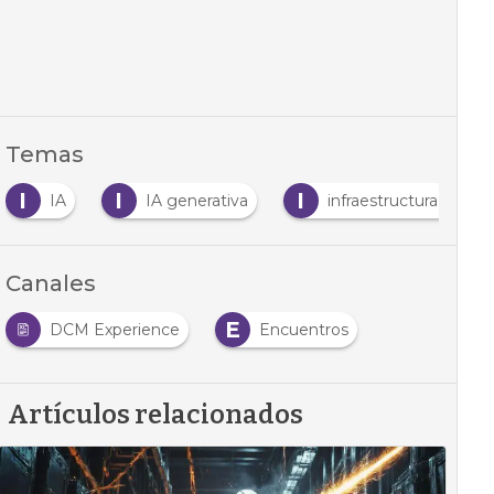
Temas
I
I
I
IA
IA generativa
infraestructura data c
Canales
E
DCM Experience
Encuentros
Artículos relacionados