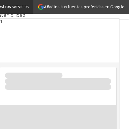
stros servicios
Añadir a tus fuentes preferidas en Google
CPD y Mercado
stenibilidad
I
nfrastructure
ros de Datos
rtificial