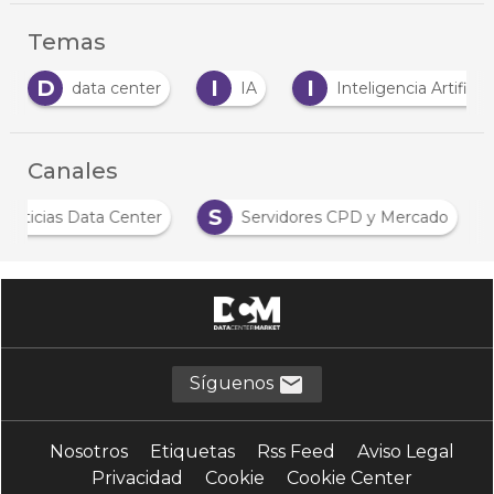
Temas
D
I
I
data center
IA
Inteligencia Artificial
Canales
N
S
Noticias Data Center
Servidores CPD y Mercado
Síguenos
Nosotros
Etiquetas
Rss Feed
Aviso Legal
Privacidad
Cookie
Cookie Center