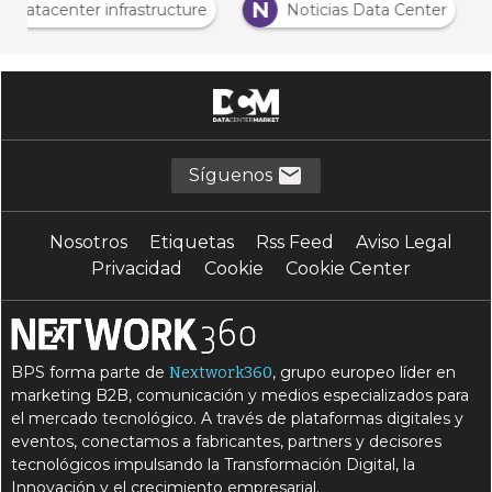
D
N
Datacenter infrastructure
Noticias Data Center
Síguenos
Nosotros
Etiquetas
Rss Feed
Aviso Legal
Privacidad
Cookie
Cookie Center
BPS forma parte de
, grupo europeo líder en
Nextwork360
marketing B2B, comunicación y medios especializados para
el mercado tecnológico. A través de plataformas digitales y
eventos, conectamos a fabricantes, partners y decisores
tecnológicos impulsando la Transformación Digital, la
Innovación y el crecimiento empresarial.