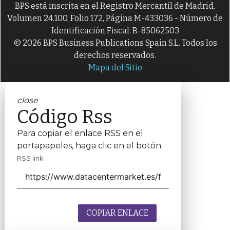
BPS está inscrita en el Registro Mercantil de Madrid,
Volumen 24.100, Folio 172, Página M-433036 - Número de
Identificación Fiscal: B-85062503
© 2026 BPS Business Publications Spain S.L. Todos los
derechos reservados.
Mapa del Sitio
close
Código Rss
Para copiar el enlace RSS en el
portapapeles, haga clic en el botón.
RSS link
COPIAR ENLACE