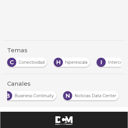
Temas
C
H
I
Conectividad
hiperescala
Interconex
Canales
B
N
Business Continuity
Noticias Data Center