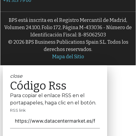
+91 313 79 00
BPS está inscrita en el Registro Mercantil de Madrid,
Volumen 24.100, Folio 172, Página M-433036 - Número de
Identificación Fiscal: B-85062503
© 2026 BPS Business Publications Spain S.L. Todos los
derechos reservados.
Mapa del Sitio
close
Código Rss
Para copiar el enlace RSS en el
portapapeles, haga clic en el botón.
RSS link