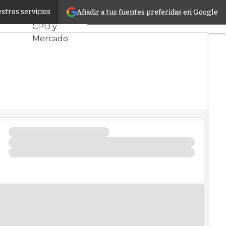
acientes
stros servicios
Añadir a tus fuentes preferidas en Google
Servidores
CPD y
Mercado
Proyectos
Sostenibilidad
Tendencias
TI
Datacenter
infrastructure
Análisis
Centros de
Datos
Inteligencia
Artificial