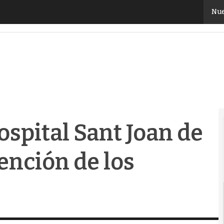
ital Sant Joan de Déu a mejorar la atención de los p
Nue
spital Sant Joan de
ención de los