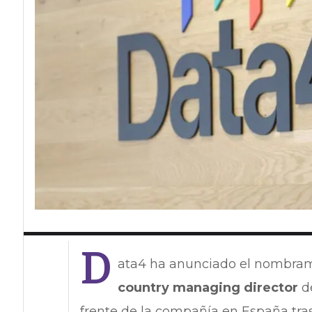
D
ata4 ha anunciado el nombra
country managing director
d
frente de la compañía en España tra