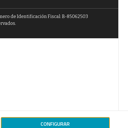
úmero de Identificación Fiscal: B-85062503
ervados.
CONFIGURAR