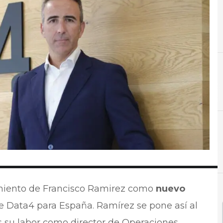
D
Datos
D
D
miento de Francisco Ramirez como
nuevo
e Data4 para España. Ramírez se pone así al
s su labor como director de Operaciones