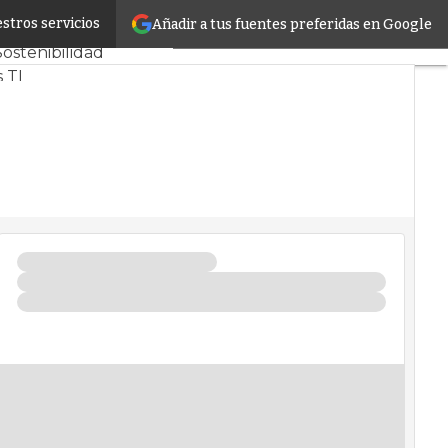
stros servicios
Añadir a tus fuentes preferidas en Google
s CPD y Mercado
Sostenibilidad
 TI
 infrastructure
ntros de Datos
 Artificial