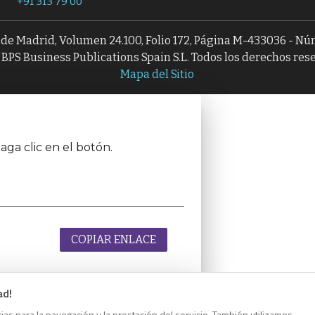
+91 313 79 00
l de Madrid, Volumen 24.100, Folio 172, Página M-433036 - N
BPS Business Publications Spain S.L. Todos los derechos res
Mapa del Sitio
aga clic en el botón.
COPIAR ENLACE
ad!
as para la navegación y la prestación del servicio. También utilizamos