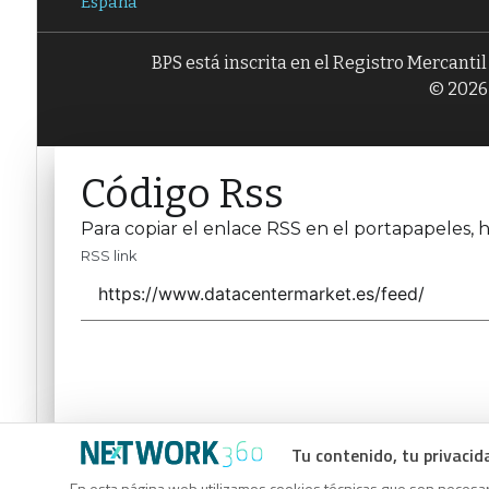
España
BPS está inscrita en el Registro Mercanti
© 2026 
Código Rss
Para copiar el enlace RSS en el portapapeles, h
RSS link
Tu contenido, tu privacid
Código Rss
En esta página web utilizamos cookies técnicas que son necesari