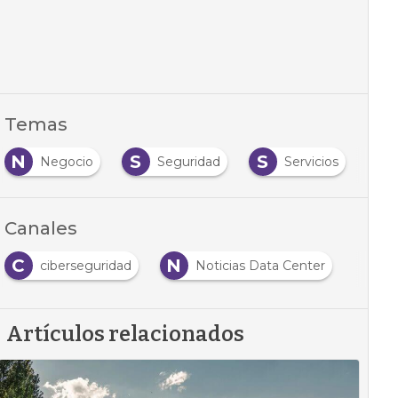
Temas
N
S
S
S
Negocio
Seguridad
Servicios
Canales
C
N
ciberseguridad
Noticias Data Center
Artículos relacionados