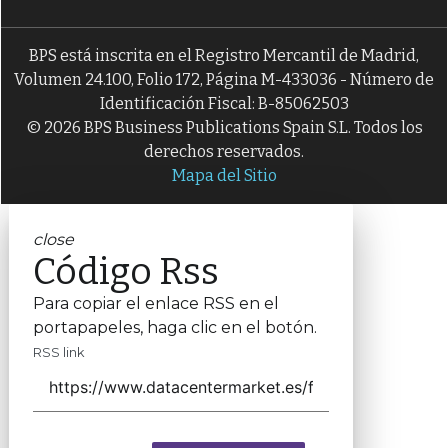
BPS está inscrita en el Registro Mercantil de Madrid,
Volumen 24.100, Folio 172, Página M-433036 - Número de
Identificación Fiscal: B-85062503
© 2026 BPS Business Publications Spain S.L. Todos los
derechos reservados.
Mapa del Sitio
close
Código Rss
Para copiar el enlace RSS en el
portapapeles, haga clic en el botón.
RSS link