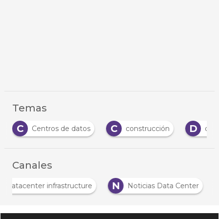
Temas
C
C
D
Centros de datos
construcción
data ce
Canales
D
N
Datacenter infrastructure
Noticias Data Center