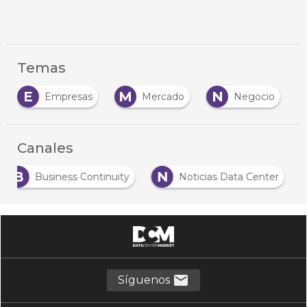
Temas
E
M
N
S
Empresas
Mercado
Negocio
Canales
B
N
Business Continuity
Noticias Data Center
Síguenos