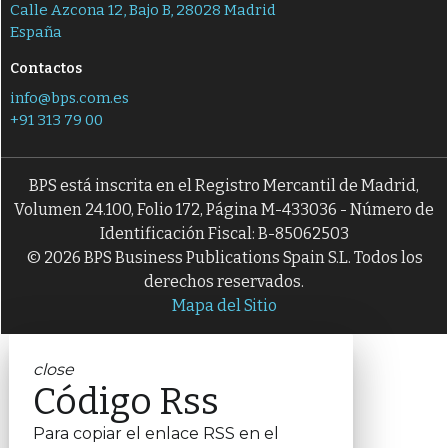
Calle Azcona 12, Bajo B, 28028 Madrid
España
Contactos
info@bps.com.es
+91 313 79 00
BPS está inscrita en el Registro Mercantil de Madrid,
Volumen 24.100, Folio 172, Página M-433036 - Número de
Identificación Fiscal: B-85062503
© 2026 BPS Business Publications Spain S.L. Todos los
derechos reservados.
Mapa del Sitio
close
Código Rss
Para copiar el enlace RSS en el