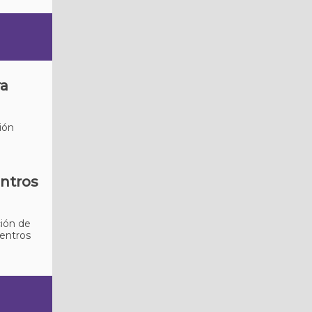
ra
ión
entros
ción de
centros