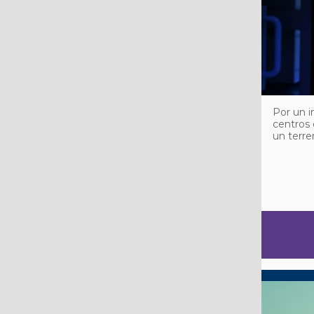
Por un i
centros 
un terr