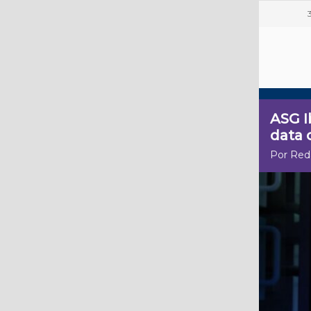
ASG I
data 
Por Red