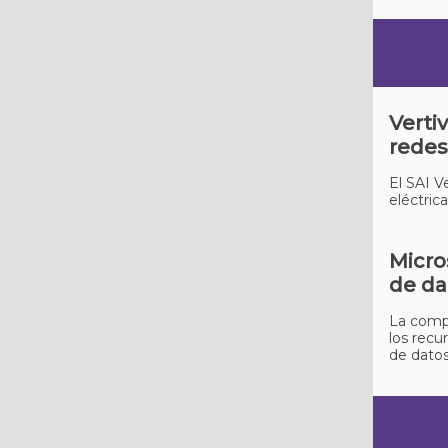
Verti
redes
El SAI V
eléctric
Micro
de da
La compa
los recu
de datos