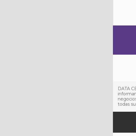
DATA CE
informan
negocios
todas su