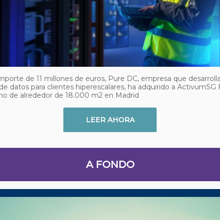
mporte de 11 millones de euros, Pure DC, empresa que desarrolla
de datos para clientes hiperescalares, ha adquirido a ActivumSG
eno de alrededor de 18.000 m2 en Madrid
LEER AHORA
A FONDO