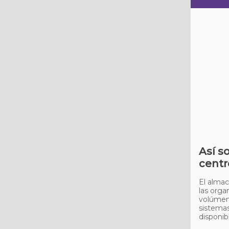
Así s
centr
El almac
las orga
volúmen
sistemas
disponib