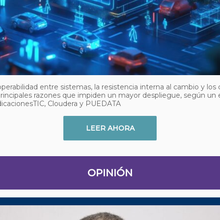
operabilidad entre sistemas, la resistencia interna al cambio y los
principales razones que impiden un mayor despliegue, según un 
dicacionesTIC, Cloudera y PUEDATA
LEER AHORA
OPINIÓN