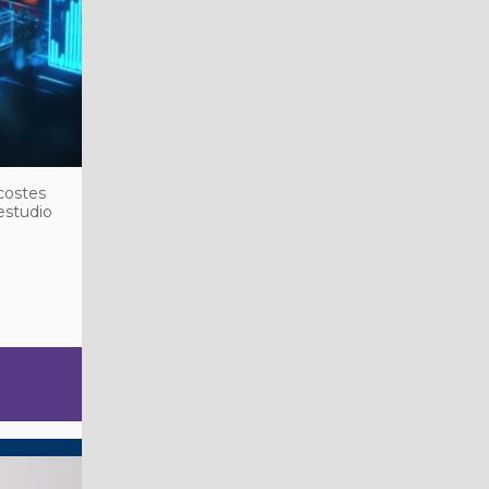
 costes
estudio