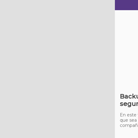
Backu
segur
En este 
que sea 
compañía