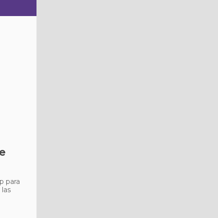
de
p para
 las