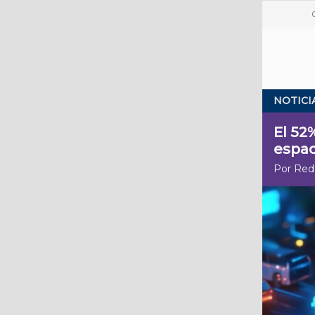
NOTICI
El 52
espac
Por Red