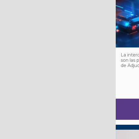
La inter
son las 
de Adju