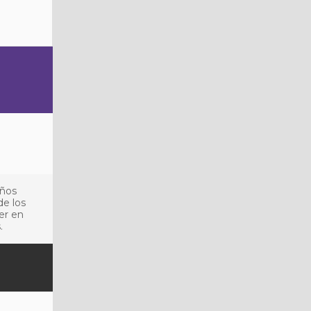
años
de los
er en
.