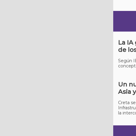
La IA
de lo
Según IB
concepto
Un nu
Asia y
Creta se
Infrastr
la inter