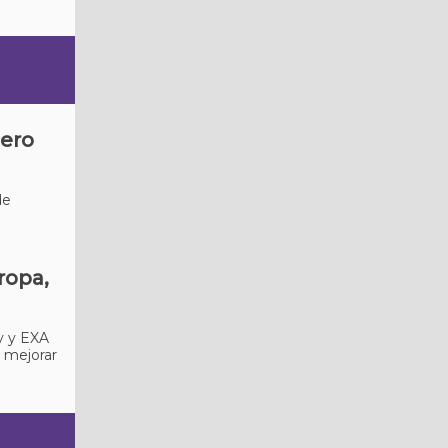
iero
de
ropa,
y y EXA
 mejorar