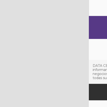
DATA CE
informan
negocios
todas su