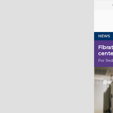
NEWS
Fibra
cente
Por Red