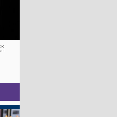
pio
del