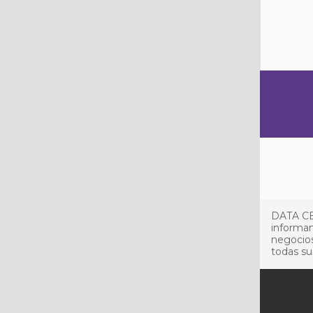
DATA CE
informan
negocios
todas su