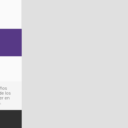
años
de los
er en
.