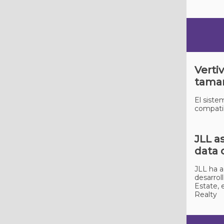
Verti
tama
El siste
compatib
JLL a
data 
JLL ha a
desarrol
Estate, 
Realty