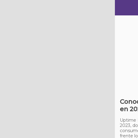
Conoc
en 20
Uptime I
2023, do
consumo 
frente l