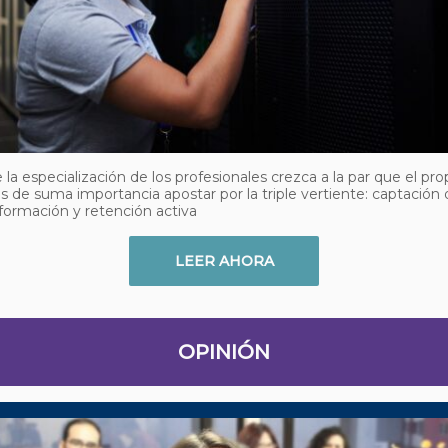
 la especialización de los profesionales crezca a la par que el pro
es de suma importancia apostar por la triple vertiente: captación 
 formación y retención activa
LEER AHORA
OPINIÓN