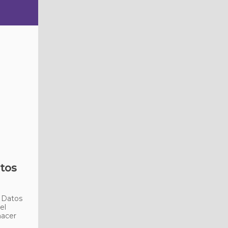
atos
e Datos
el
hacer