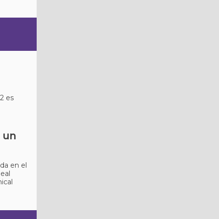
2 es
e un
da en el
eal
ical