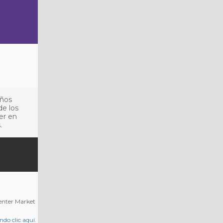
años
de los
er en
.
Center Market
ndo clic aquí
.