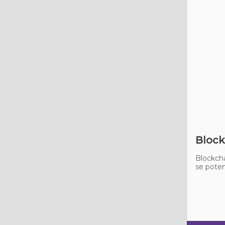
Block
Blockcha
se poten