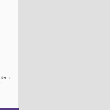
ntan y
.