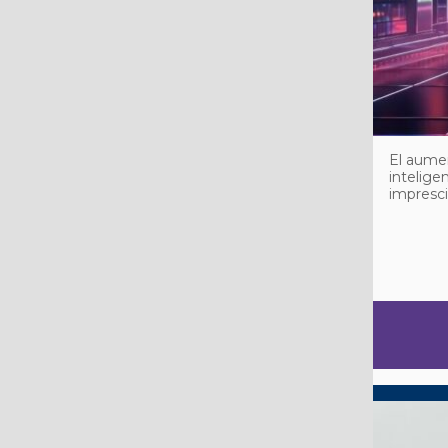
El aumen
intelige
impresci