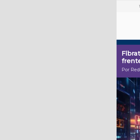
Fibrat
frente
Por Red