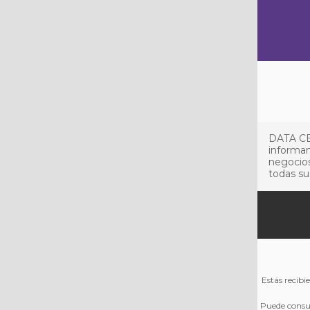
DATA CE
informan
negocios
todas su
Estás recibi
Puede consul