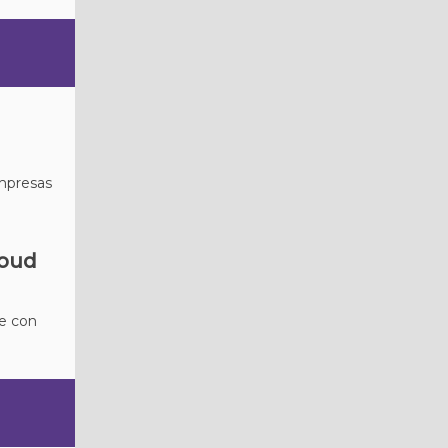
empresas
loud
be con