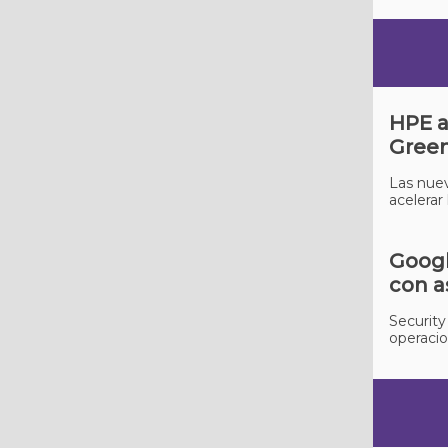
HPE a
Green
Las nuev
acelerar
Googl
con a
Security
operacio