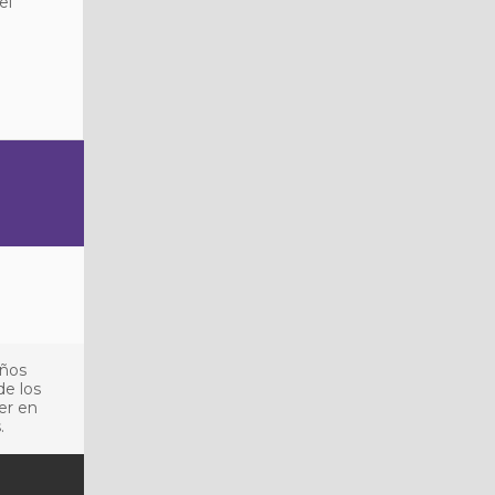
el
años
de los
er en
.