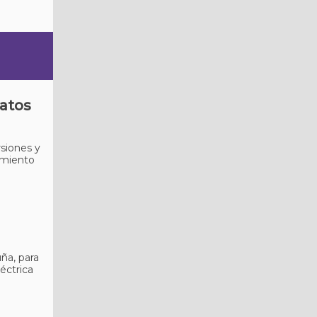
datos
rsiones y
zamiento
ña, para
éctrica