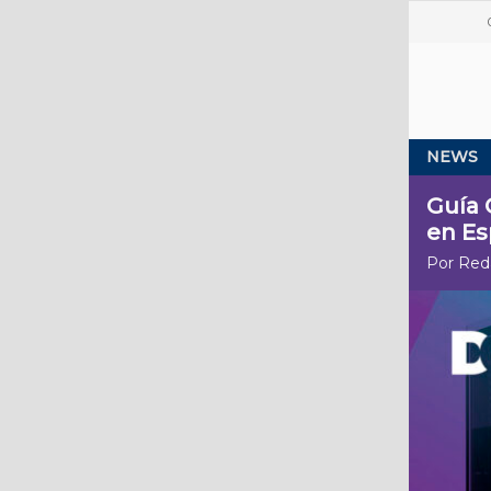
NEWS
Guía 
en E
Por Red