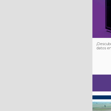
¡Descub
datos e