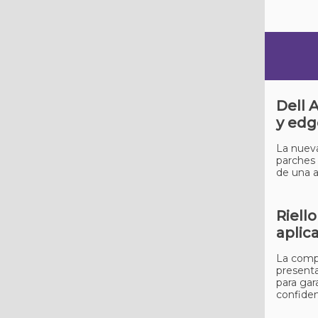
Dell 
y edg
La nueva
parches 
de una a
Riell
aplic
La compa
presenta
para gar
confiden