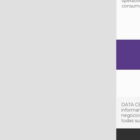
operativ
consumo 
DATA CE
informan
negocios
todas su