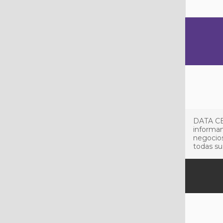
DATA CE
informan
negocios
todas su