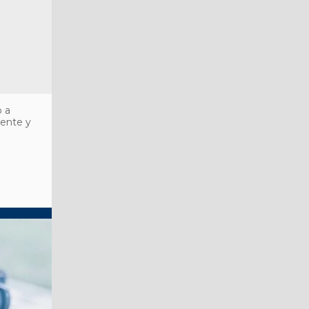
o a
gente y