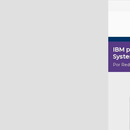
IBM p
Syst
Por Red