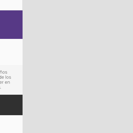
años
de los
er en
.