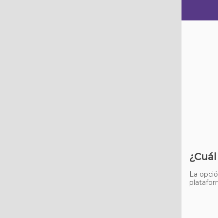
¿Cuál
La opció
platafor