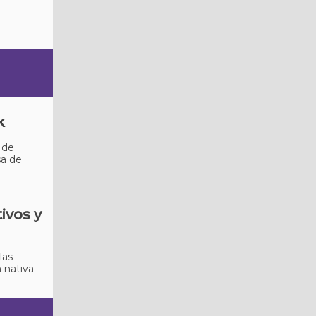
k
 de
sa de
ivos y
las
 nativa