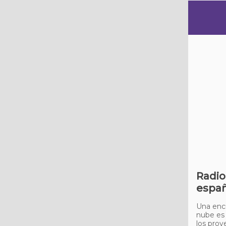
Radio
espa
Una enc
nube es 
los proy