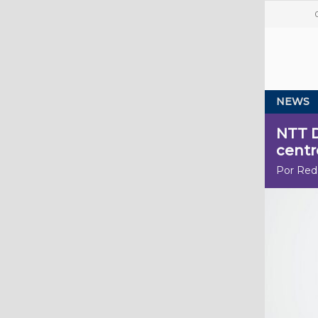
NEWS
NTT D
centr
Por Red