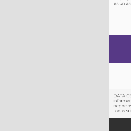
es un as
DATA CE
informan
negocios
todas su