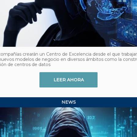
mpañías crearán un Centro de Excelencia desde el que trabajar
 nuevos modelos de negocio en diversos ámbitos como la constr
ión de centros de datos
LEER AHORA
NEWS