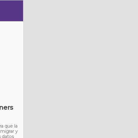
tners
a que la
 migrar y
s datos