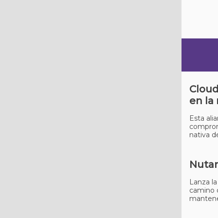
Cloud
en la
Esta ali
compromi
nativa 
Nutan
Lanza la
camino d
mantener