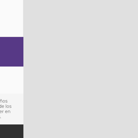
años
de los
er en
.