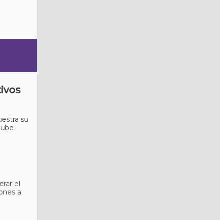
ivos
uestra su
 nube
erar el
iones a