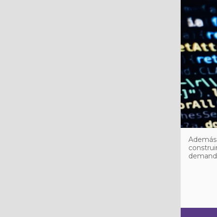
Además d
construi
demanda