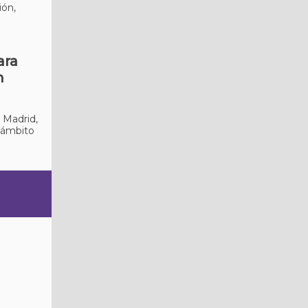
ión,
ara
n
 Madrid,
l ámbito