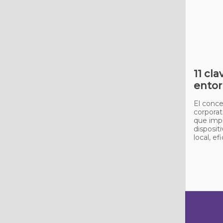
11 cl
entor
El conce
corporati
que impl
disposit
local, e