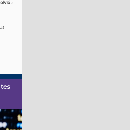
solvió
a
sus
ntes