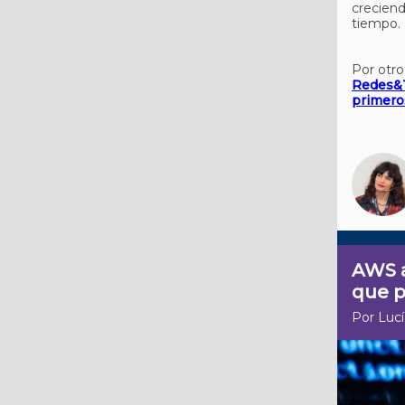
crecien
tiempo.
Por otr
Redes&
primero
AWS a
que p
Por Lucí