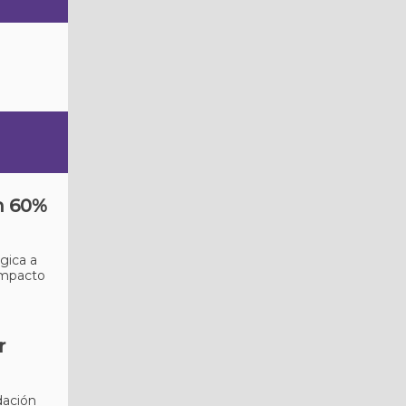
un 60%
gica a
 impacto
r
dación