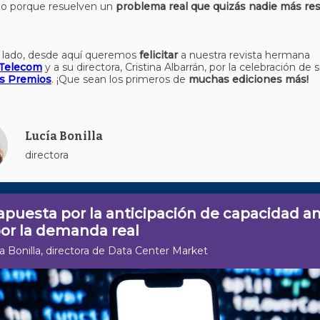
do porque resuelven un
problema real que quizás nadie más re
o lado, desde aquí queremos
felicitar
a nuestra revista hermana
Telecom
y a su directora, Cristina Albarrán, por la celebración de 
s Premios
. ¡Que sean los primeros de
muchas ediciones más!
Lucía Bonilla
directora
puesta por la anticipación de capacidad a
or la demanda real
a Bonilla, directora de Data Center Market