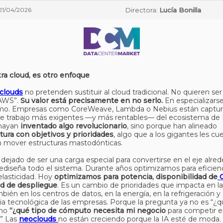
21/04/2026
Directora:
Lucía Bonilla
ra cloud, es otro enfoque
clouds
no pretenden sustituir al cloud tradicional. No quieren ser
AWS”.
Su valor está precisamente en no serlo.
En especializars
emo. Empresas como CoreWeave, Lambda o Nebius están captur
e trabajo más exigentes —y más rentables— del ecosistema de I
hayan
inventado algo revolucionario
, sino porque han alineado
tura con objetivos y prioridades
, algo que a los gigantes les cu
n mover estructuras mastodónticas.
 dejado de ser una carga especial para convertirse en el eje alred
rediseña todo el sistema. Durante años optimizamos para eficienc
elasticidad. Hoy
optimizamos para potencia, disponibilidad de
ad de despliegue
. Es un cambio de prioridades que impacta en l
bién en los centros de datos, en la energía, en la refrigeración y 
ia tecnológica de las empresas. Porque la pregunta ya no es “¿q
ino
“¿qué tipo de cómputo necesita mi negocio
para competir en
?” Las
neoclouds
no están creciendo porque la IA esté de moda.