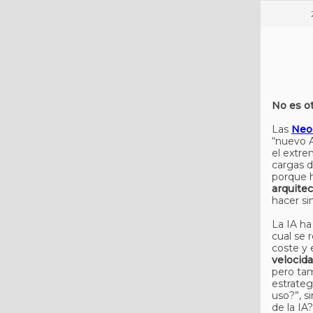
No es ot
Las
Neo
“nuevo 
el extr
cargas d
porque 
arquitec
hacer si
La IA ha
cual se 
coste y 
velocid
pero tam
estrateg
uso?”, s
de la IA