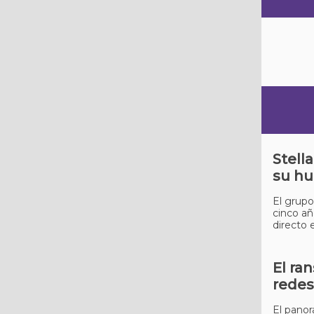
Stell
su hu
El grupo
cinco añ
directo 
El ra
redes
El panor