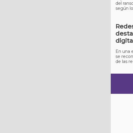
del rans
según lo
Redes
desta
digita
En una e
se recon
de las r