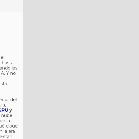
 el
e hasta
ando las
A. Y no
esta
edor del
ia,
GPU
y
a nube,
en la
ué cloud
 la era
 Están