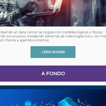
idad de un data center se regula con medidas lógicas y físicas,
ndo los accesos, instalando sistemas de videovigilancia y con m
ón frente a agentes externos
LEER AHORA
A FONDO