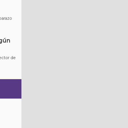
barazo
egún
ector de