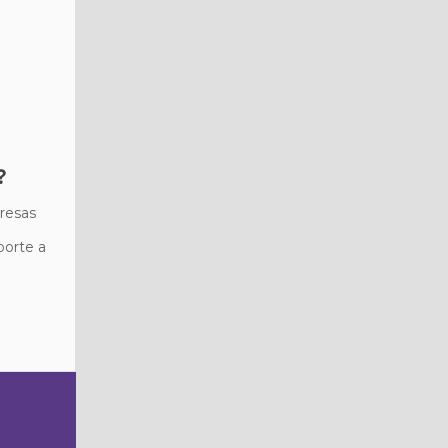
?
resas
porte a