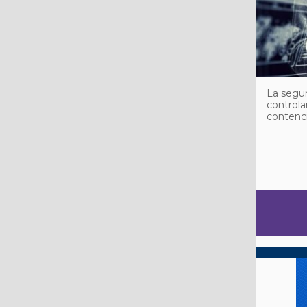
La segur
controla
contenci