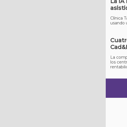
La IA
asist
Clínica 
usando u
Cuatr
Cad&
La compa
los cent
rentabil