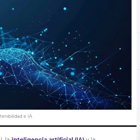
D
Datos
tenibilidad e IA
l, la
inteligencia artificial (IA)
y la