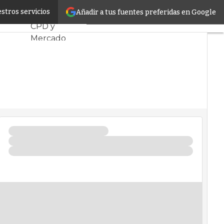
 digital
stros servicios
Añadir a tus fuentes preferidas en Google
Servidores
CPD y
Mercado
Proyectos
Sostenibilidad
Tendencias TI
Datacenter
infrastructure
Análisis
Centros de
Datos
Inteligencia
Artificial