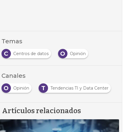
Temas
C
O
Centros de datos
Opinión
Canales
O
T
Opinión
Tendencias TI y Data Center
Artículos relacionados