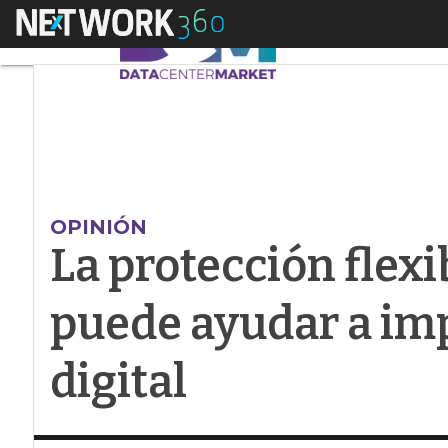
Menú
La protección flexib
OPINIÓN
La protección flexi
puede ayudar a imp
digital