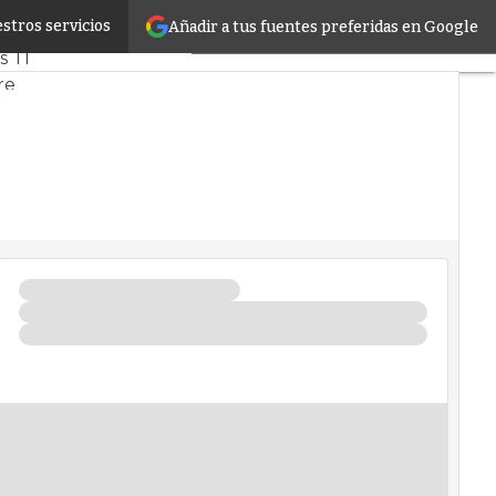
stros servicios
Añadir a tus fuentes preferidas en Google
do
Proyectos
s TI
re
s
Inteligencia Artificial