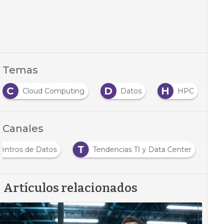
Temas
C
D
H
M
Cloud Computing
Datos
HPC
Canales
T
 Centros de Datos
Tendencias TI y Data Center
Artículos relacionados