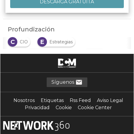
Profundización
C
E
CIO
Estrategias
E
M
Experiencia de empleado
MAC
T
V
Transformación digital
ventas
Síguenos
Nosotros
Etiquetas
Rss Feed
Aviso Legal
Privacidad
Cookie
Cookie Center