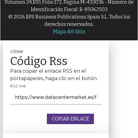
Volumen 24.100, Folio 172, Página M-433036 - Número de
Identificación Fiscal: B-85062503
© 2026 BPS Business Publications Spain S.L. Todos los
derechos reservados.
Mapa del Sitio
close
Código Rss
Para copiar el enlace RSS en el
portapapeles, haga clic en el botón.
RSS link
COPIAR ENLACE