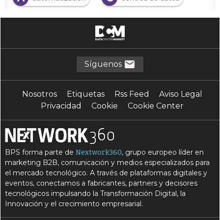
C
C
ciberseguridad
cloud
C
C
control de costes
CPD
D
D
data center
data center seguro
Síguenos
N
S
nube híbrida
Seguridad de datos
Nosotros
Etiquetas
Rss Feed
Aviso Legal
Privacidad
Cookie
Cookie Center
BPS forma parte de
, grupo europeo líder en
Nextwork360
marketing B2B, comunicación y medios especializados para
el mercado tecnológico. A través de plataformas digitales y
eventos, conectamos a fabricantes, partners y decisores
tecnológicos impulsando la Transformación Digital, la
Innovación y el crecimiento empresarial.