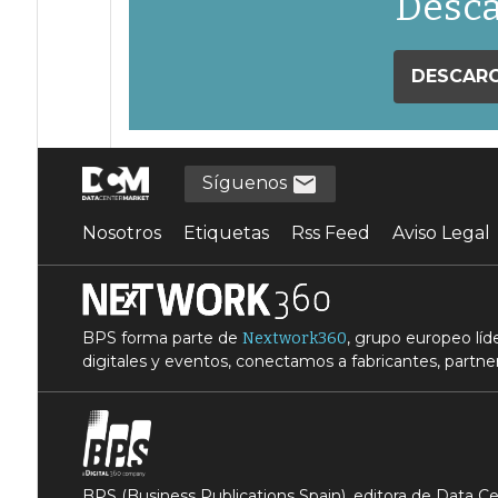
Desca
DESCARG
Síguenos
Nosotros
Etiquetas
Rss Feed
Aviso Legal
BPS forma parte de
, grupo europeo lí
Nextwork360
digitales y eventos, conectamos a fabricantes, partner
BPS (Business Publications Spain), editora de Data 