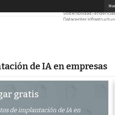
plantación de IA en empresas
Nue
Servidores CPD y Merca
Sostenibilidad
Tendencias
Datacenter infrastructur
Análisis Centros de Datos
ntación de IA en empresas
ar gratis
tos de implantación de IA en