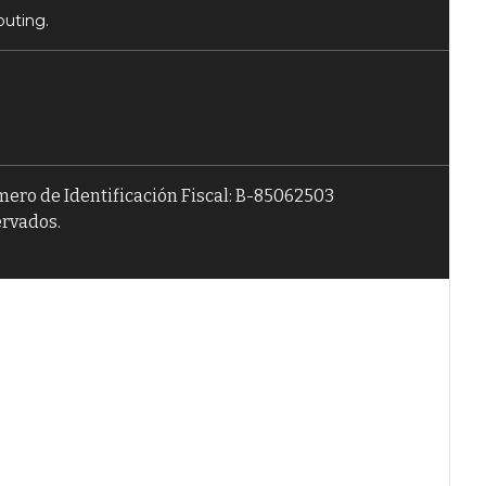
puting.
úmero de Identificación Fiscal: B-85062503
ervados.