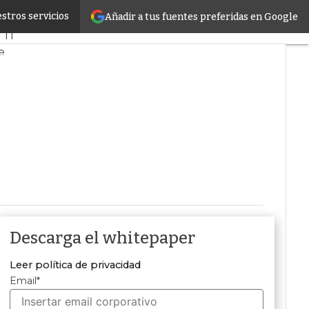
stros servicios
Añadir a tus fuentes preferidas en Google
do
Proyectos
 TI
e
Inteligencia Artificial
Descarga el whitepaper
Leer política de privacidad
Email
*