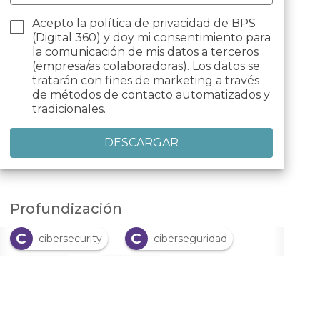
Acepto la política de privacidad de BPS
(Digital 360) y doy mi consentimiento para
la comunicación de mis datos a terceros
(empresa/as colaboradoras). Los datos se
tratarán con fines de marketing a través
de métodos de contacto automatizados y
tradicionales.
Profundización
C
C
cibersecurity
ciberseguridad
C
D
costes
desafíos
E
F
estrategia
formación