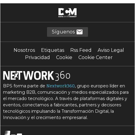
C
C
ciberamenazas
ciberdelito
C
C
cibersecurity
ciberseguridad
C
D
Compliance
detección de patrones
Síguenos
E
F
Exabeam
Firewalls
Nosotros
Etiquetas
Rss Feed
Aviso Legal
G
I
Google Chronicle
IBM QRadar
Privacidad
Cookie
Cookie Center
I
inteligencia artificial
M
M
machine learning
MALWARE
BPS forma parte de
, grupo europeo líder en
Nextwork360
M
M
Microsoft Sentinel
monitorizar
marketing B2B, comunicación y medios especializados para
el mercado tecnológico. A través de plataformas digitales y
P
P
patrones sospechosos
Phishing
eventos, conectamos a fabricantes, partners y decisores
R
S
S
tecnológicos impulsando la Transformación Digital, la
Ransomware
SaaS
scripts
Innovación y el crecimiento empresarial.
S
Security Information and Event Management