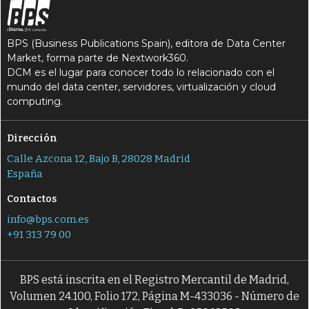
S
S
SIEM
SIEM como servicio
S
S
Splunk
suplantación de identidad
BPS (Business Publications Spain), editora de Data Center
X
XRD
Market, forma parte de Nextwork360.
DCM es el lugar para conocer todo lo relacionado con el
mundo del data center, servidores, virtualización y cloud
computing.
Dirección
Calle Azcona 12, Bajo B, 28028 Madrid
España
Contactos
info@bps.com.es
+91 313 79 00
BPS está inscrita en el Registro Mercantil de Madrid,
Volumen 24.100, Folio 172, Página M-433036 - Número de