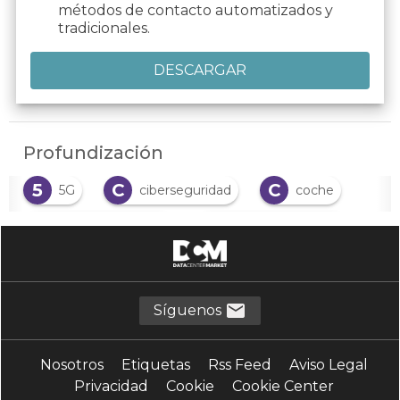
métodos de contacto automatizados y
tradicionales.
Profundización
5
C
C
5G
ciberseguridad
coche
C
C
coche autónomo
coche conectado
C
conectividad
D
G
dispositivos conectados
GPS
Síguenos
I
I
internet
internet de las cosas
Nosotros
Etiquetas
Rss Feed
Aviso Legal
I
M
T
IoT
Movilidad
tráfico
Privacidad
Cookie
Cookie Center