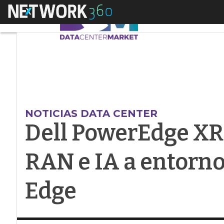
Menú
Dell PowerEdge XR97
NOTICIAS DATA CENTER
Dell PowerEdge XR
RAN e IA a entorno
Edge