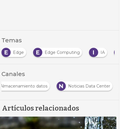
Temas
E
E
I
I
Edge
Edge Computing
IA
In
Canales
N
Almacenamiento datos
Noticias Data Center
Artículos relacionados