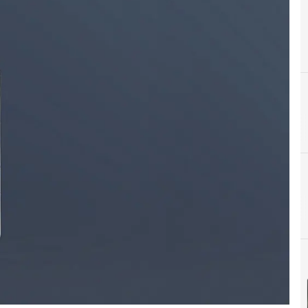
C
Cloud
A