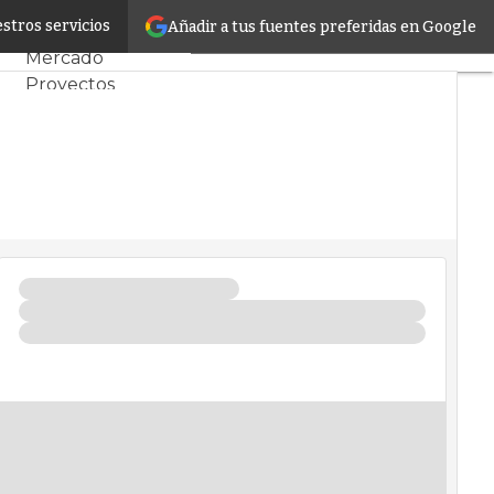
dge
stros servicios
Añadir a tus fuentes preferidas en Google
Servidores CPD y
Mercado
Proyectos
Sostenibilidad
Tendencias TI
Datacenter
infrastructure
Análisis Centros de
Datos
Inteligencia
Artificial