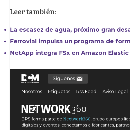
Leer también:
La escasez de agua, próximo gran desa
Ferrovial impulsa un programa de form
NetApp integra FSx en Amazon Elastic
Síguenos
Nosotros
Etiquetas
Rss Feed
Aviso Legal
BPS forma parte de
, grupo europeo lí
Nextwork360
digitales y eventos, conectamos a fabricantes, partner