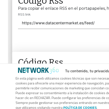
Código Rss
Para copiar el enlace RSS en el portapapeles, h
RSS link
Código Rss
Para copiar el enlace RSS en el portapapeles, h
Tu contenido, tu privacid
RSS link
En esta página web utilizamos cookies técnicas que son necesari
cookies para ofrecerle una mejor experiencia de navegación, para
permitirle recibir comunicaciones de marketing que coincidan c
Puede expresar su consentimiento a la instalación de cookies d
hacer clic en RECHAZAR. Puede configurar las preferencias de 
Siempre puede gestionar sus preferencias entrando en nuestr
que utilizamos visitando nuestra
POLÍTICA DE COOKIES
.