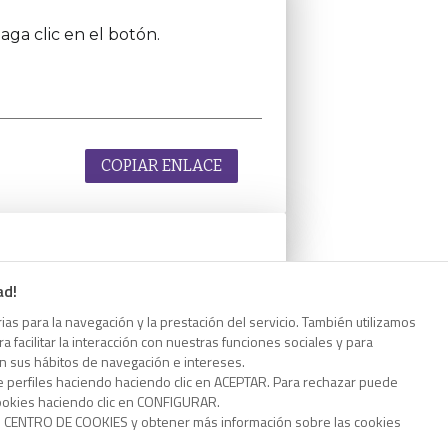
aga clic en el botón.
COPIAR ENLACE
aga clic en el botón.
ad!
as para la navegación y la prestación del servicio. También utilizamos
 facilitar la interacción con nuestras funciones sociales y para
on sus hábitos de navegación e intereses.
e perfiles haciendo haciendo clic en ACEPTAR. Para rechazar puede
cookies haciendo clic en CONFIGURAR.
COPIAR ENLACE
o CENTRO DE COOKIES y obtener más información sobre las cookies