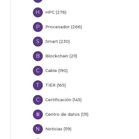
H
HPC (276)
P
Procesador (266)
S
Smart (230)
B
Blockchain (211)
C
Cable (190)
T
TIER (165)
C
Certificación (145)
Centro de datos (131)
N
Noticias (119)