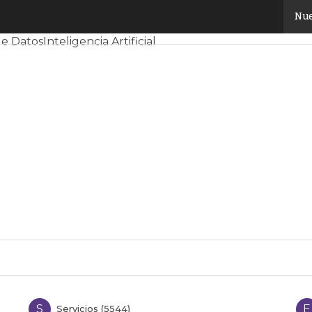
Nue
y Mercado
Proyectos
Sostenibilidad
Tendencias TI
Datacent
de Datos
Inteligencia Artificial
S
E
Servicios (5544)