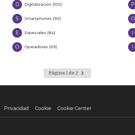
D
P
Digitalización (100)
S
O
Smartphones (90)
E
I
Especiales (84)
O
I
Operadoras (69)
Ir
Página 1 de 2
a
la
página
siguiente
Privacidad
Cookie
Cookie Center