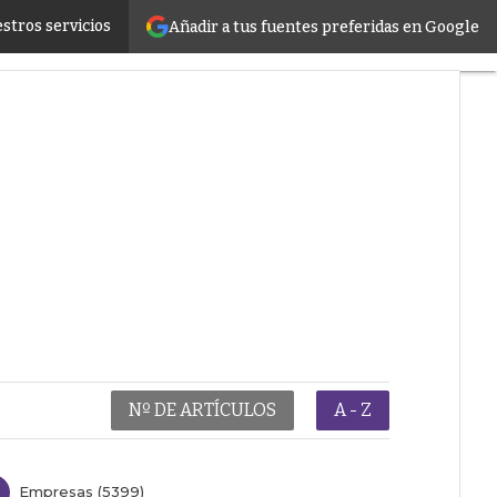
stros servicios
Añadir a tus fuentes preferidas en Google
er infrastructure
Nº DE ARTÍCULOS
A - Z
Empresas (5399)