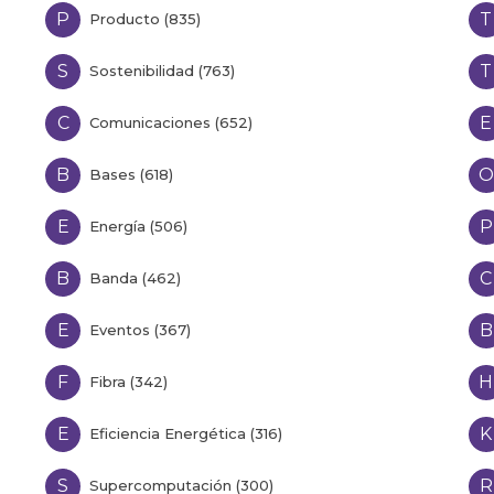
P
T
Producto (835)
S
T
Sostenibilidad (763)
C
E
Comunicaciones (652)
B
O
Bases (618)
E
P
Energía (506)
B
C
Banda (462)
E
B
Eventos (367)
F
H
Fibra (342)
E
K
Eficiencia Energética (316)
S
R
Supercomputación (300)