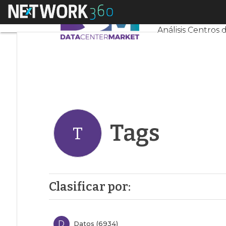
Linkedin
Menú
Servidores CPD 
Twitter
Análisis Centros 
Tags
T
Clasificar por:
D
Datos (6934)