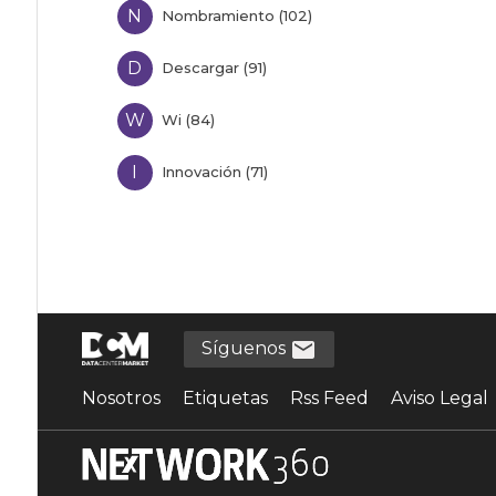
N
Nombramiento (102)
D
Descargar (91)
W
Wi (84)
I
Innovación (71)
Síguenos
Nosotros
Etiquetas
Rss Feed
Aviso Legal