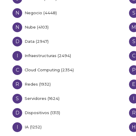
N
S
Negocio (4448)
N
Nube (4103)
D
S
Data (2947)
I
C
Infraestructuras (2494)
C
P
Cloud Computing (2354)
R
E
Redes (1932)
S
I
Servidores (1624)
D
R
Dispositivos (1313)
I
H
IA (1252)