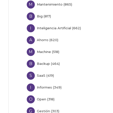
M
Mantenimiento (865)
B
Big (817)
I
Inteligencia Artificial (662)
A
Ahorro (620)
M
Machine (518)
B
Backup (464)
S
SaaS (419)
I
Informes (349)
O
Open (318)
G
Gestión (303)