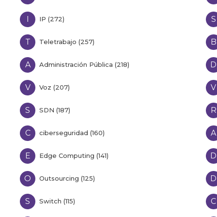
I
S
IP (272)
T
B
Teletrabajo (257)
A
D
Administración Pública (218)
V
V
Voz (207)
S
R
SDN (187)
C
A
ciberseguridad (160)
E
D
Edge Computing (141)
O
D
Outsourcing (125)
S
C
Switch (115)