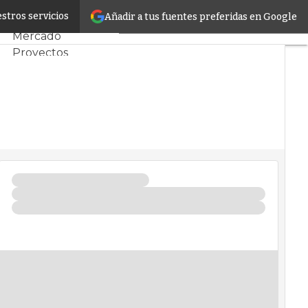
 IA
stros servicios
Añadir a tus fuentes preferidas en Google
Servidores CPD y
Mercado
Proyectos
Sostenibilidad
Tendencias TI
Datacenter
infrastructure
Análisis Centros de
Datos
Inteligencia
Artificial