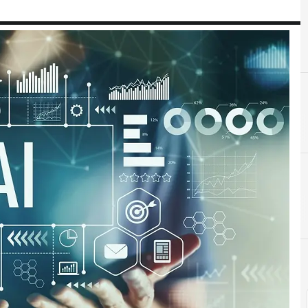
A
Almacenamiento
A