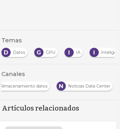
Temas
D
G
I
I
Datos
GPU
IA
Inteligencia Ar
Canales
N
Almacenamiento datos
Noticias Data Center
Artículos relacionados