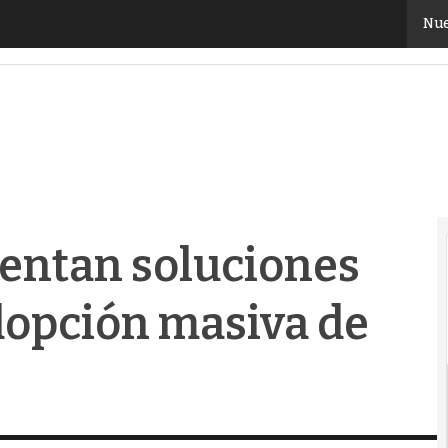
tan soluciones para impulsar la adopción masiva de
Nue
entan soluciones
dopción masiva de