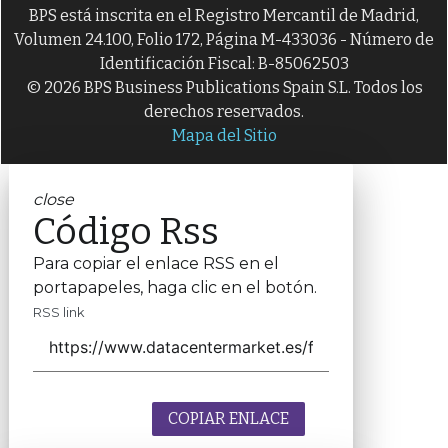
BPS está inscrita en el Registro Mercantil de Madrid,
Volumen 24.100, Folio 172, Página M-433036 - Número de
Identificación Fiscal: B-85062503
© 2026 BPS Business Publications Spain S.L. Todos los
derechos reservados.
Mapa del Sitio
close
Código Rss
Para copiar el enlace RSS en el
portapapeles, haga clic en el botón.
RSS link
COPIAR ENLACE