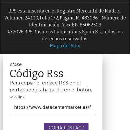
BPS está inscrita en el Registro Mercantil de Madrid,
Volumen 24.100, Folio 172, Página M-433036 - Número de
Identificación Fiscal: B-85062503
© 2026 BPS Business Publications Spain S.L. Todos los
derechos reservados.
Mapa del Sitio
close
Código Rss
Para copiar el enlace RSS en el
portapapeles, haga clic en el botón.
RSS link
COPIAR ENLACE