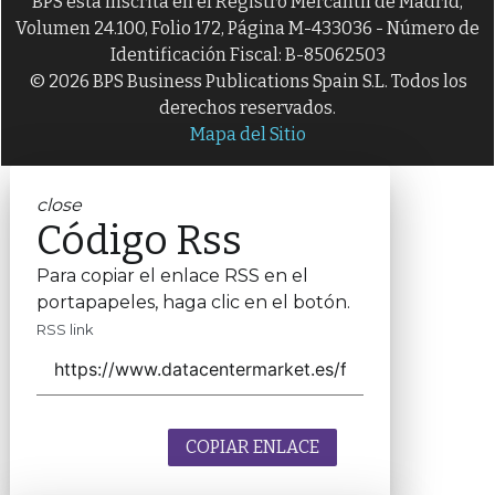
BPS está inscrita en el Registro Mercantil de Madrid,
Volumen 24.100, Folio 172, Página M-433036 - Número de
Identificación Fiscal: B-85062503
© 2026 BPS Business Publications Spain S.L. Todos los
derechos reservados.
Mapa del Sitio
close
Código Rss
Para copiar el enlace RSS en el
portapapeles, haga clic en el botón.
RSS link
COPIAR ENLACE