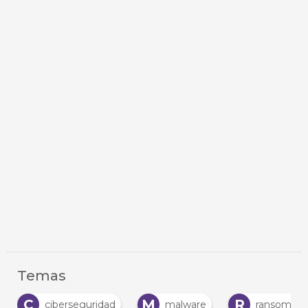
Temas
M
R
S
malware
ransomware
Seguridad