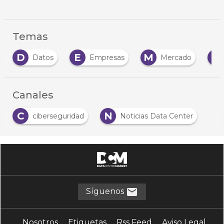
Temas
E
M
N
Empresas
Mercado
Negocio
…
Canales
C
N
ciberseguridad
Noticias Data Center
Síguenos
Nosotros
Etiquetas
Rss Feed
Aviso Legal