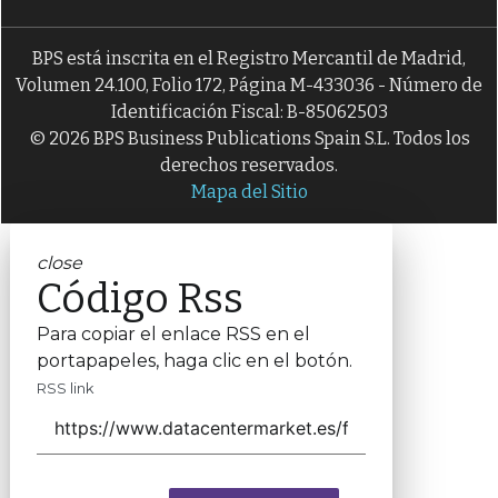
BPS está inscrita en el Registro Mercantil de Madrid,
Volumen 24.100, Folio 172, Página M-433036 - Número de
Identificación Fiscal: B-85062503
© 2026 BPS Business Publications Spain S.L. Todos los
derechos reservados.
Mapa del Sitio
close
Código Rss
Para copiar el enlace RSS en el
portapapeles, haga clic en el botón.
RSS link