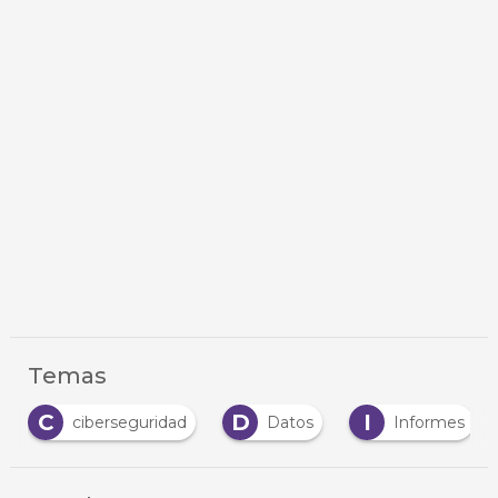
Temas
C
D
I
M
ciberseguridad
Datos
Informes