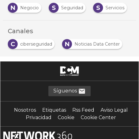
N
S
S
S
Negocio
Seguridad
Servicios
Canales
C
N
ciberseguridad
Noticias Data Center
Síguenos
Nosotros
Etiquetas
Rss Feed
Aviso Legal
Privacidad
Cookie
Cookie Center