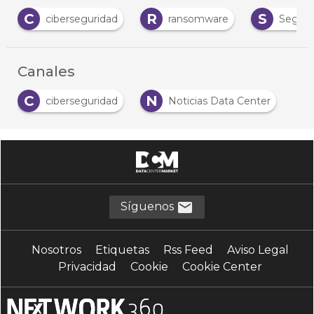
C
R
S
ciberseguridad
ransomware
Segurid
Canales
C
N
ciberseguridad
Noticias Data Center
Síguenos
Nosotros
Etiquetas
Rss Feed
Aviso Legal
Privacidad
Cookie
Cookie Center