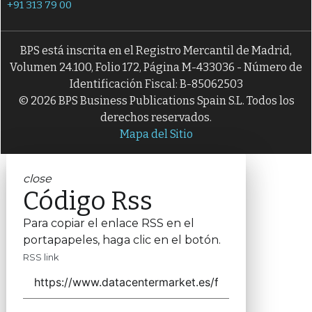
+91 313 79 00
BPS está inscrita en el Registro Mercantil de Madrid,
Volumen 24.100, Folio 172, Página M-433036 - Número de
Identificación Fiscal: B-85062503
© 2026 BPS Business Publications Spain S.L. Todos los
derechos reservados.
Mapa del Sitio
close
Código Rss
Para copiar el enlace RSS en el
portapapeles, haga clic en el botón.
RSS link