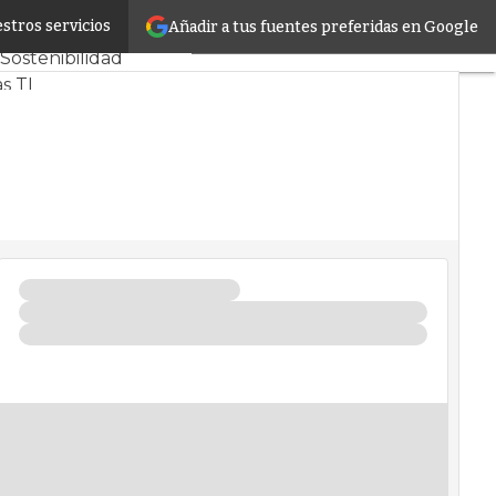
stros servicios
Añadir a tus fuentes preferidas en Google
s CPD y Mercado
Sostenibilidad
s TI
r infrastructure
entros de Datos
a Artificial