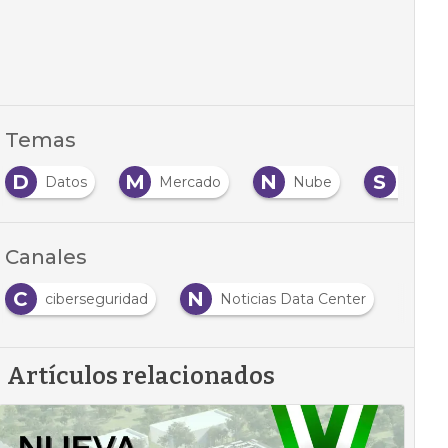
Temas
D
M
N
S
Datos
Mercado
Nube
Segur
Canales
C
N
ciberseguridad
Noticias Data Center
Artículos relacionados