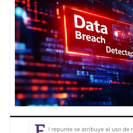
E
l repunte se atribuye al uso de