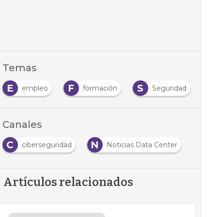
Temas
E
F
S
S
empleo
formación
Seguridad
Canales
C
N
ciberseguridad
Noticias Data Center
Artículos relacionados