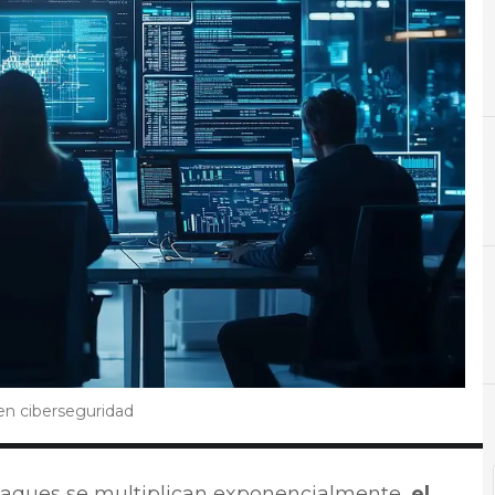
C
ciberseguridad
 en ciberseguridad
ataques se multiplican exponencialmente,
el