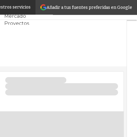
ad
stros servicios
Añadir a tus fuentes preferidas en Google
Servidores CPD y
Mercado
Proyectos
Sostenibilidad
Tendencias TI
Datacenter
infrastructure
Análisis Centros de
Datos
Inteligencia
Artificial