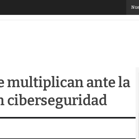
multiplican ante la falta de expertos en cibersegurid
Nue
e multiplican ante la
en ciberseguridad